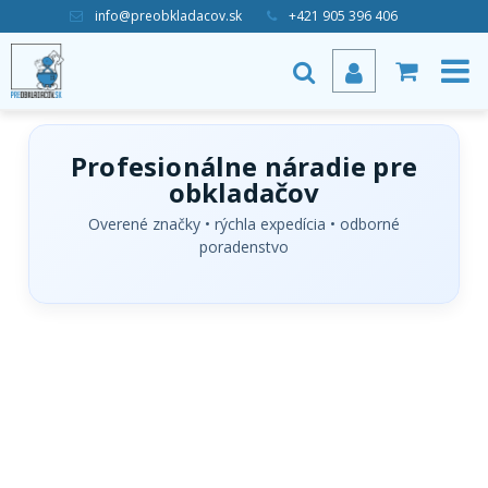
info@preobkladacov.sk
+421 905 396 406
Profesionálne náradie pre
obkladačov
Overené značky • rýchla expedícia • odborné
poradenstvo