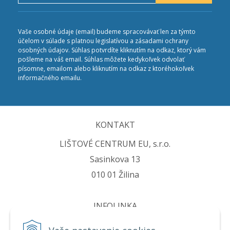
Vaše osobné údaje (email) budeme spracovávať len za týmto
účelom v súlade s platnou legislatívou a zásadami ochrany
osobných údajov. Súhlas potvrdíte kliknutím na odkaz, ktorý vám
pošleme na váš email. Súhlas môžete kedykoľvek odvolať
písomne, emailom alebo kliknutím na odkaz z ktoréhokoľvek
informačného emailu.
KONTAKT
LIŠTOVÉ CENTRUM EU, s.r.o.
Sasinkova 13
010 01 Žilina
INFOLINKA
Tel.:
+421 905 396 406