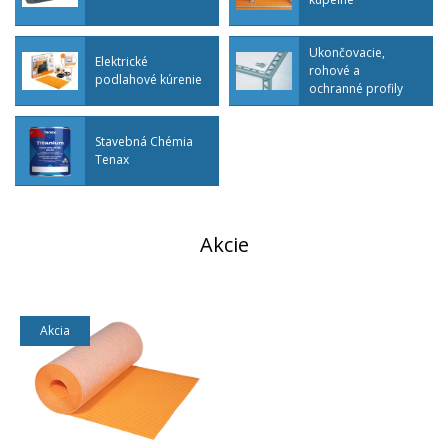
Ukončovacie,
Elektrické
rohové a
podlahové kúrenie
ochranné profily
na obklad
Stavebná Chémia
Tenax
Akcie
Akcia