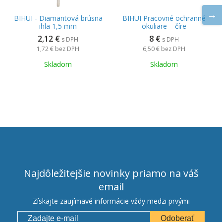
BIHUI - Diamantová brúsna
BIHUI Pracovné ochranné
ihla 1,5 mm
okuliare – číre
2,12 €
8 €
s DPH
s DPH
1,72 €
bez DPH
6,50 €
bez DPH
Skladom
Skladom
Najdôležitejšie novinky priamo na váš
email
Získajte zaujímavé informácie vždy medzi prvými
Odoberať