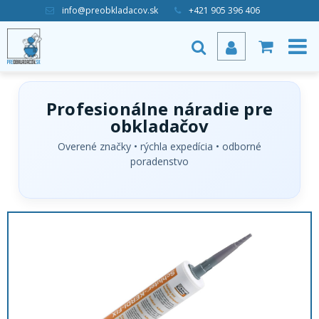
info@preobkladacov.sk
+421 905 396 406
Profesionálne náradie pre
obkladačov
Overené značky • rýchla expedícia • odborné
poradenstvo