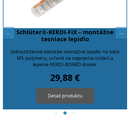
Schlüter®-KERDI-FIX – montážne
tesniace lepidlo
Jednozložkové elastické montážne lepidlo na báze
MS-polymeru, určené na napojenia izolácií a
lepenie KERDI-BOARD dosiek.
29,88 €
Detail produktu