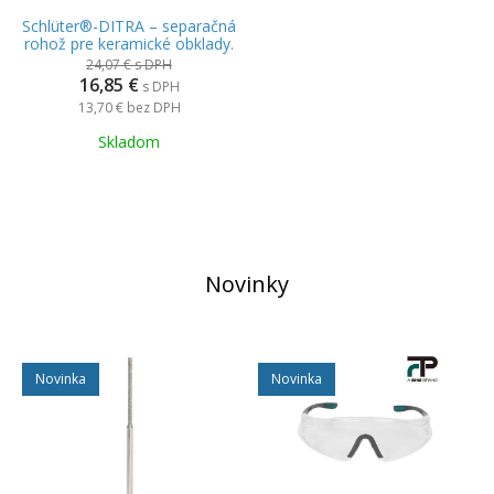
Schlüter®-DITRA – separačná
rohož pre keramické obklady.
24,07 €
s DPH
16,85 €
s DPH
13,70 €
bez DPH
Skladom
Novinky
Novinka
Novinka