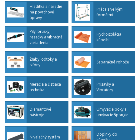
Hladítka a náradie
Práca s veľkými
na povrchové
formátmi
úpravy
Píly, brúsky,
Hydroizolácia
rezačky a vibračné
kúpeľní
zariadenia
Žľaby, odtoky a
Separačné rohože
sifóny
Meracia a čistiaca
Prísavky a
technika
Vibrátory
Diamantové
Umývacie boxy a
nástroje
umývacie špongie
Doplnky do
Nivelačný systém
kúpeľne