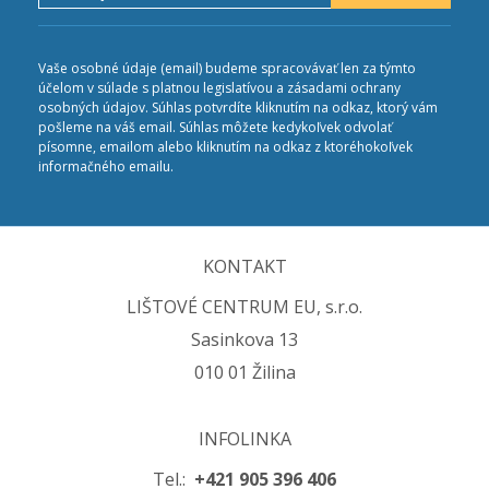
Vaše osobné údaje (email) budeme spracovávať len za týmto
účelom v súlade s platnou legislatívou a zásadami ochrany
osobných údajov. Súhlas potvrdíte kliknutím na odkaz, ktorý vám
pošleme na váš email. Súhlas môžete kedykoľvek odvolať
písomne, emailom alebo kliknutím na odkaz z ktoréhokoľvek
informačného emailu.
KONTAKT
LIŠTOVÉ CENTRUM EU, s.r.o.
Sasinkova 13
010 01 Žilina
INFOLINKA
Tel.:
+421 905 396 406