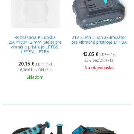
Roznášacia PE doska
21V 2.0Ah Li-ion akumulátor
260×180×12 mm (biela) pre
pre vibračné prístroje LFTBA
vibračné prístroje LFTBS,
LFTBV, LFTBA
43,05
€
s DPH / ks
35 €
bez DPH / ks
20,15
€
s DPH / ks
Na objednávku
16,38 €
bez DPH / ks
Skladom