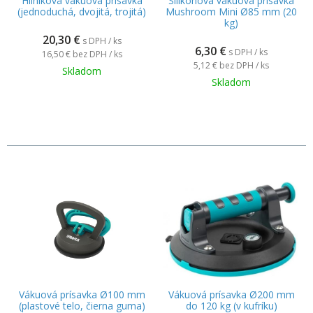
Hliníková vákuová prísavka
Silikónová vákuová prísavka
(jednoduchá, dvojitá, trojitá)
Mushroom Mini Ø85 mm (20
kg)
20,30
€
s DPH / ks
6,30
€
s DPH / ks
16,50 €
bez DPH / ks
5,12 €
bez DPH / ks
Skladom
Skladom
Vákuová prísavka Ø100 mm
Vákuová prísavka Ø200 mm
(plastové telo, čierna guma)
do 120 kg (v kufríku)