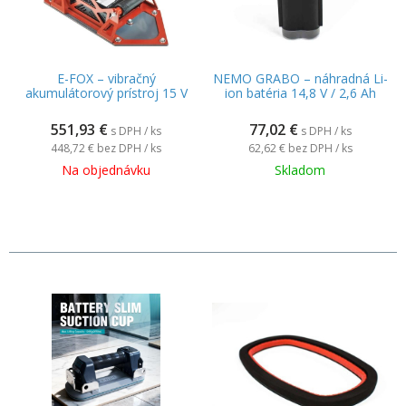
E-FOX – vibračný
NEMO GRABO – náhradná Li-
akumulátorový prístroj 15 V
ion batéria 14,8 V / 2,6 Ah
551,93
€
77,02
€
s DPH / ks
s DPH / ks
448,72 €
bez DPH / ks
62,62 €
bez DPH / ks
Na objednávku
Skladom