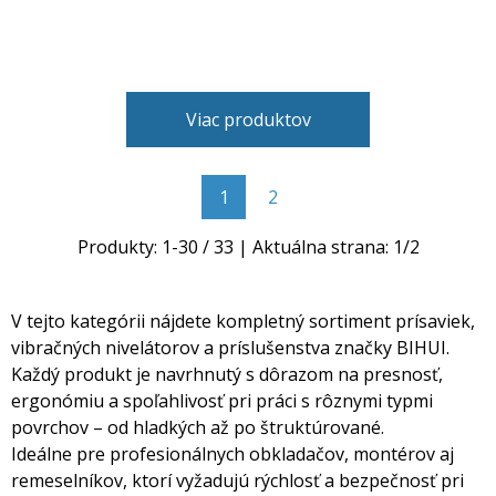
Viac produktov
1
2
Produkty:
1
-
30
/
33
| Aktuálna strana:
1
/
2
V tejto kategórii nájdete kompletný sortiment prísaviek,
vibračných nivelátorov a príslušenstva značky BIHUI.
Každý produkt je navrhnutý s dôrazom na presnosť,
ergonómiu a spoľahlivosť pri práci s rôznymi typmi
povrchov – od hladkých až po štruktúrované.
Ideálne pre profesionálnych obkladačov, montérov aj
remeselníkov, ktorí vyžadujú rýchlosť a bezpečnosť pri