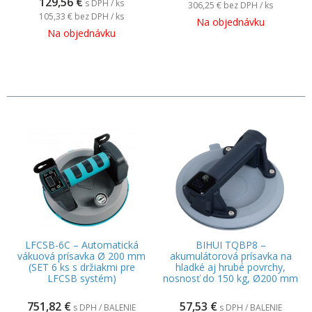
129,56
€
s DPH / ks
306,25 €
bez DPH / ks
105,33 €
bez DPH / ks
Na objednávku
Na objednávku
LFCSB-6C – Automatická
BIHUI TQBP8 –
vákuová prísavka Ø 200 mm
akumulátorová prísavka na
(SET 6 ks s držiakmi pre
hladké aj hrubé povrchy,
LFCSB systém)
nosnosť do 150 kg, Ø200 mm
751,82
€
57,53
€
s DPH / BALENIE
s DPH / BALENIE