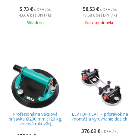
5,73
€
58,53
€
s DPH / ks
s DPH / ks
4,66 €
bez DPH / ks
47,58 €
bez DPH / ks
Skladom
Na objednávku
Profesionálna vákuová
LEVTOP FLAT – prípravok na
prísavka Ø200 mm (120 kg,
montáž a vyrovnanie dosiek
kovová rukoväť)
376,69
€
s DPH / ks