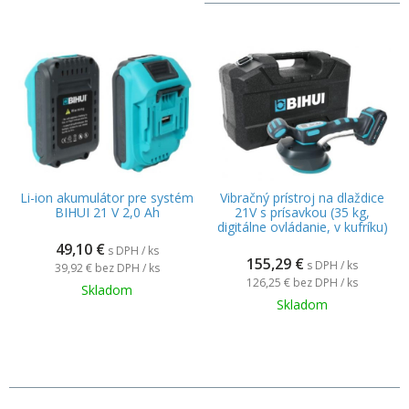
Li-ion akumulátor pre systém
Vibračný prístroj na dlaždice
BIHUI 21 V 2,0 Ah
21V s prísavkou (35 kg,
digitálne ovládanie, v kufríku)
49,10
€
s DPH / ks
155,29
€
s DPH / ks
39,92 €
bez DPH / ks
126,25 €
bez DPH / ks
Skladom
Skladom