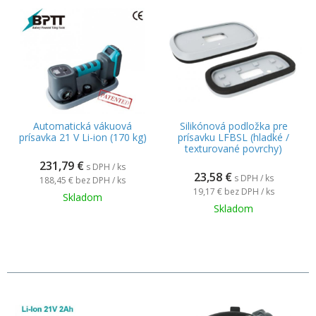
Automatická vákuová
Silikónová podložka pre
prísavka 21 V Li-ion (170 kg)
prísavku LFBSL (hladké /
texturované povrchy)
231,79
€
s DPH / ks
23,58
€
s DPH / ks
188,45 €
bez DPH / ks
19,17 €
bez DPH / ks
Skladom
Skladom