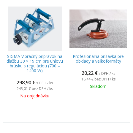
SIGMA Vibračný prípravok na
Profesionálna prísavka pre
dlažbu 30 × 19 cm pre uhlovú
obklady a veľkoformáty
brúsku s reguláciou (700 –
1400 W)
20,22
€
s DPH / ks
16,44 €
bez DPH / ks
298,90
€
s DPH / ks
Skladom
243,01 €
bez DPH / ks
Na objednávku