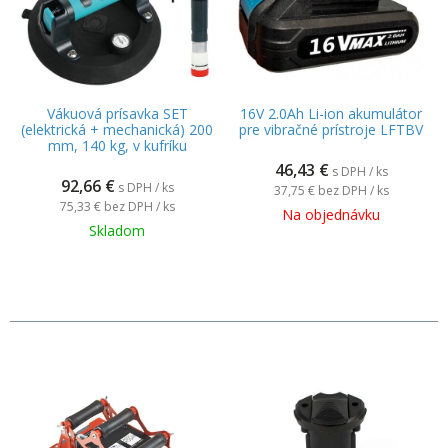
Vákuová prísavka SET
16V 2.0Ah Li-ion akumulátor
(elektrická + mechanická) 200
pre vibračné prístroje LFTBV
mm, 140 kg, v kufríku
46,43
€
s DPH / ks
92,66
€
s DPH / ks
37,75 €
bez DPH / ks
75,33 €
bez DPH / ks
Na objednávku
Skladom