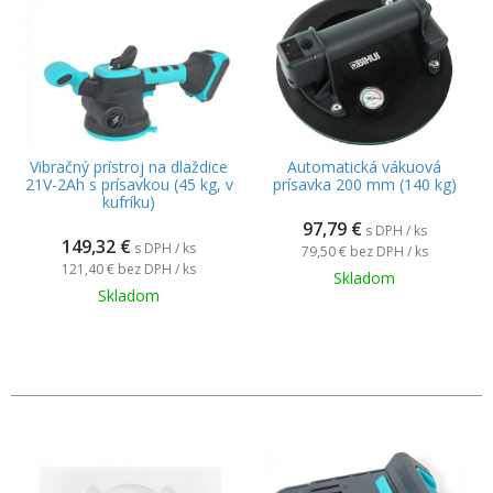
Vibračný prístroj na dlaždice
Automatická vákuová
21V-2Ah s prísavkou (45 kg, v
prísavka 200 mm (140 kg)
kufríku)
97,79
€
s DPH / ks
149,32
€
s DPH / ks
79,50 €
bez DPH / ks
121,40 €
bez DPH / ks
Skladom
Skladom