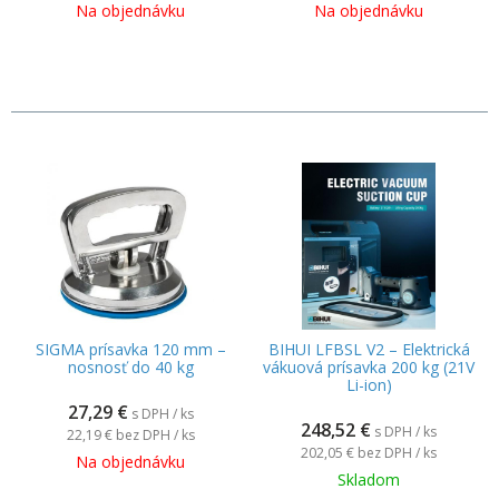
Na objednávku
Na objednávku
SIGMA prísavka 120 mm –
BIHUI LFBSL V2 – Elektrická
nosnosť do 40 kg
vákuová prísavka 200 kg (21V
Li-ion)
27,29
€
s DPH / ks
248,52
€
s DPH / ks
22,19 €
bez DPH / ks
202,05 €
bez DPH / ks
Na objednávku
Skladom