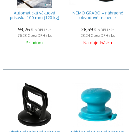
Automatická vákuová
NEMO GRABO – náhradné
prísavka 100 mm (120 kg)
obvodové tesnenie
93,76
€
28,59
€
s DPH / ks
s DPH / ks
76,23 €
bez DPH / ks
23,24 €
bez DPH / ks
Skladom
Na objednávku