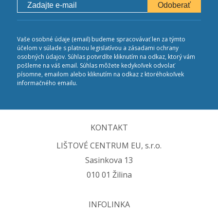
Odoberať
Vaše osobné údaje (email) budeme spracovávať len za týmto
účelom v súlade s platnou legislatívou a zásadami ochrany
osobných údajov. Súhlas potvrdíte kliknutím na odkaz, ktorý vám
pošleme na váš email. Súhlas môžete kedykoľvek odvolať
písomne, emailom alebo kliknutím na odkaz z ktoréhokoľvek
informačného emailu.
KONTAKT
LIŠTOVÉ CENTRUM EU, s.r.o.
Sasinkova 13
010 01 Žilina
INFOLINKA