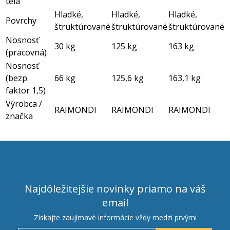
tela
Hladké,
Hladké,
Hladké,
Povrchy
štruktúrované
štruktúrované
štruktúrované
Nosnosť
30 kg
125 kg
163 kg
(pracovná)
Nosnosť
(bezp.
66 kg
125,6 kg
163,1 kg
faktor 1,5)
Výrobca /
RAIMONDI
RAIMONDI
RAIMONDI
značka
Najdôležitejšie novinky priamo na váš
email
Získajte zaujímavé informácie vždy medzi prvými