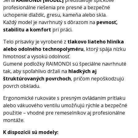
Séria
RAIMONDI [MODEL]
predstavuje špičkové
profesionálne riešenia pre presné a bezpečné
uchopenie dlaždíc, gresu, kameňa alebo skla.
Každý model je navrhnutý s dôrazom na
pevnosť,
stabilitu a komfort
pri práci.
Telo prísavky je vyrobené z
tlakovo liateho hliníka
alebo odolného technopolyméru
, ktorý spája nízku
hmotnosť a vysokú odolnosť.
Gumené podložky RAIMONDI sú špeciálne navrhnuté
tak, aby spoľahlivo držali na
hladkých aj
štruktúrovaných povrchoch
, pričom nepoškodzujú
povrch obkladu.
Ergonomické rukoväte s presným ovládaním prítlaku
alebo vákuového ventilu umožňujú rýchle a bezpečné
použitie – vhodné pre remeselníkov aj profesionálne
montáže.
K dispozícii sú modely: