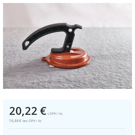
20,22
€
s DPH / ks
16,44 €
bez DPH / ks