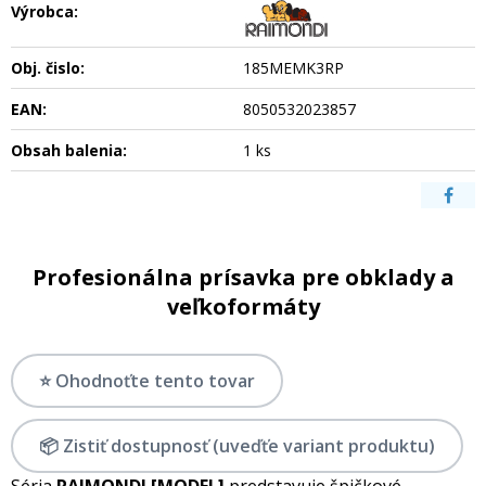
Výrobca:
Obj. čislo:
185MEMK3RP
EAN:
8050532023857
Obsah balenia:
1 ks
Profesionálna prísavka pre obklady a
veľkoformáty
⭐ Ohodnoťte tento tovar
📦 Zistiť dostupnosť (uveďťe variant produktu)