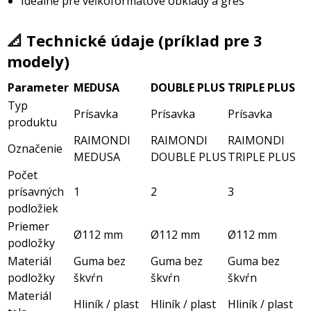
Ideálne pre veľkoformátové obklady a gres
📐 Technické údaje (príklad pre 3
modely)
Parameter
MEDUSA
DOUBLE PLUS
TRIPLE PLUS
Typ
Prísavka
Prísavka
Prísavka
produktu
RAIMONDI
RAIMONDI
RAIMONDI
Označenie
MEDUSA
DOUBLE PLUS
TRIPLE PLUS
Počet
prísavných
1
2
3
podložiek
Priemer
Ø112 mm
Ø112 mm
Ø112 mm
podložky
Materiál
Guma bez
Guma bez
Guma bez
podložky
škvŕn
škvŕn
škvŕn
Materiál
Hliník / plast
Hliník / plast
Hliník / plast