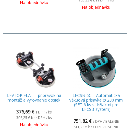
105,33 €
bez DPH / ks
Na objednávku
Na objednávku
LEVTOP FLAT – prípravok na
LFCSB-6C – Automatická
montáž a vyrovnanie dosiek
vákuová prísavka Ø 200 mm
(SET 6 ks s držiakmi pre
LFCSB systém)
376,69
€
s DPH / ks
306,25 €
bez DPH / ks
751,82
€
s DPH / BALENIE
Na objednávku
611,23 €
bez DPH / BALENIE