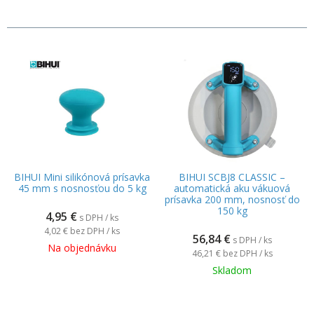
BIHUI Mini silikónová prísavka
BIHUI SCBJ8 CLASSIC –
45 mm s nosnosťou do 5 kg
automatická aku vákuová
prísavka 200 mm, nosnosť do
150 kg
4,95
€
s DPH / ks
4,02 €
bez DPH / ks
56,84
€
s DPH / ks
Na objednávku
46,21 €
bez DPH / ks
Skladom