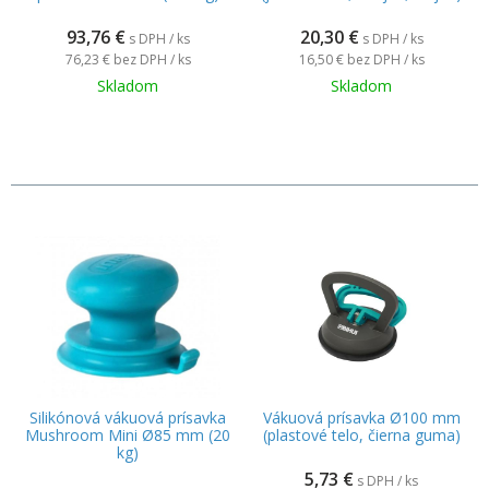
93,76
€
20,30
€
s DPH / ks
s DPH / ks
76,23 €
bez DPH / ks
16,50 €
bez DPH / ks
Skladom
Skladom
Silikónová vákuová prísavka
Vákuová prísavka Ø100 mm
Mushroom Mini Ø85 mm (20
(plastové telo, čierna guma)
kg)
5,73
€
s DPH / ks