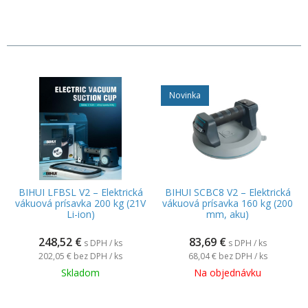
Novinka
BIHUI LFBSL V2 – Elektrická
BIHUI SCBC8 V2 – Elektrická
vákuová prísavka 200 kg (21V
vákuová prísavka 160 kg (200
Li-ion)
mm, aku)
248,52
€
83,69
€
s DPH / ks
s DPH / ks
202,05 €
bez DPH / ks
68,04 €
bez DPH / ks
Skladom
Na objednávku