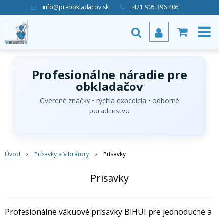
info@preobkladacov.sk
+421 905 396 406
Profesionálne náradie pre
obkladačov
Overené značky • rýchla expedícia • odborné
poradenstvo
Úvod
Prísavky a Vibrátory
Prísavky
Prísavky
Profesionálne vákuové prísavky BIHUI pre jednoduché a