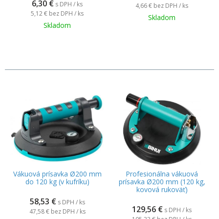
6,30
€
s DPH / ks
4,66 €
bez DPH / ks
5,12 €
bez DPH / ks
Skladom
Skladom
Vákuová prísavka Ø200 mm
Profesionálna vákuová
do 120 kg (v kufríku)
prísavka Ø200 mm (120 kg,
kovová rukoväť)
58,53
€
s DPH / ks
129,56
€
s DPH / ks
47,58 €
bez DPH / ks