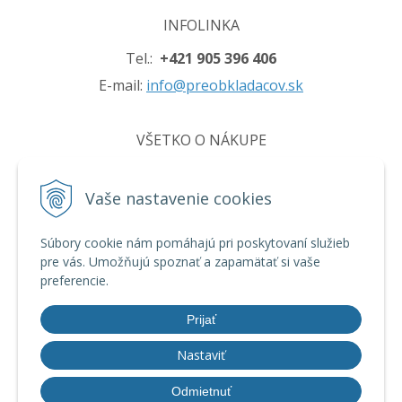
INFOLINKA
Tel.:
+421 905 396 406
E-mail:
info@preobkladacov.sk
VŠETKO O NÁKUPE
Obchodné podmienky
Vaše nastavenie cookies
Ochrana osobných údajov
Používanie cookies
Súbory cookie nám pomáhajú pri poskytovaní služieb
pre vás. Umožňujú spoznať a zapamätať si vaše
preferencie.
INFO
Prijať
Nastaviť
© 2026 preobkladacov.sk •
tvorba eshopu cez UNIobchod
,
webhosting
Odmietnuť