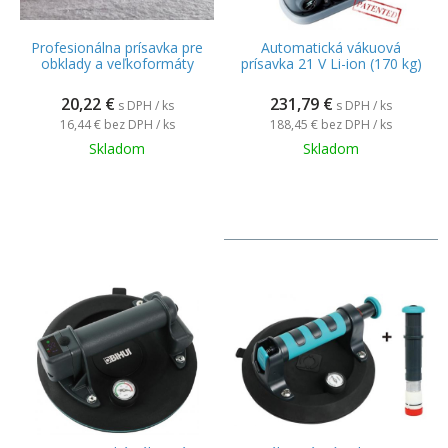
Profesionálna prísavka pre
Automatická vákuová
obklady a veľkoformáty
prísavka 21 V Li-ion (170 kg)
20,22
€
231,79
€
s DPH / ks
s DPH / ks
16,44 €
bez DPH / ks
188,45 €
bez DPH / ks
Skladom
Skladom