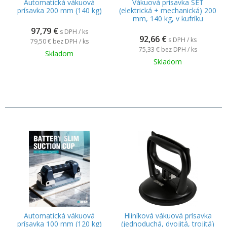
Automatická vákuová
Vákuová prísavka SET
prísavka 200 mm (140 kg)
(elektrická + mechanická) 200
mm, 140 kg, v kufríku
97,79
€
s DPH / ks
92,66
€
s DPH / ks
79,50 €
bez DPH / ks
75,33 €
bez DPH / ks
Skladom
Skladom
Automatická vákuová
Hliníková vákuová prísavka
prísavka 100 mm (120 kg)
(jednoduchá, dvojitá, trojitá)