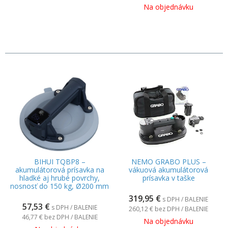
Na objednávku
BIHUI TQBP8 –
NEMO GRABO PLUS –
akumulátorová prísavka na
vákuová akumulátorová
hladké aj hrubé povrchy,
prísavka v taške
nosnosť do 150 kg, Ø200 mm
319,95
€
s DPH / BALENIE
57,53
€
s DPH / BALENIE
260,12 €
bez DPH / BALENIE
46,77 €
bez DPH / BALENIE
Na objednávku