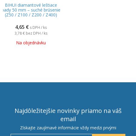
BIHUI diamantové leštiace
pady 50 mm – suché brúsenie
(Z50 / Z100 / Z200 / Z400)
4,65
€
s DPH / ks
3,78 €
bez DPH / ks
Na objednávku
Najdôležitejšie novinky priamo na váš
email
Získajte zaujímavé informácie vždy medzi prvými