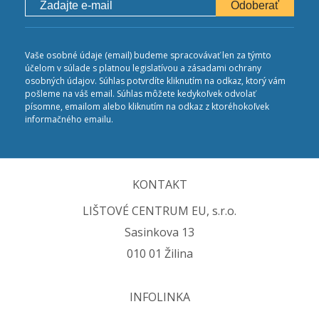
Odoberať
Vaše osobné údaje (email) budeme spracovávať len za týmto
účelom v súlade s platnou legislatívou a zásadami ochrany
osobných údajov. Súhlas potvrdíte kliknutím na odkaz, ktorý vám
pošleme na váš email. Súhlas môžete kedykoľvek odvolať
písomne, emailom alebo kliknutím na odkaz z ktoréhokoľvek
informačného emailu.
KONTAKT
LIŠTOVÉ CENTRUM EU, s.r.o.
Sasinkova 13
010 01 Žilina
INFOLINKA