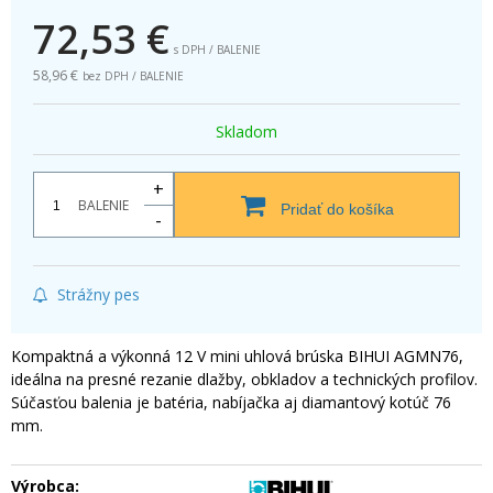
72,53
€
s DPH / BALENIE
58,96 €
bez DPH / BALENIE
Skladom
+
BALENIE
Pridať do košíka
-
Strážny pes
Kompaktná a výkonná 12 V mini uhlová brúska BIHUI AGMN76,
ideálna na presné rezanie dlažby, obkladov a technických profilov.
Súčasťou balenia je batéria, nabíjačka aj diamantový kotúč 76
mm.
Výrobca: