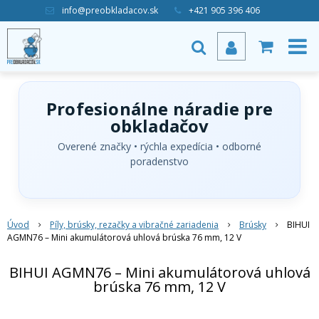
info@preobkladacov.sk
+421 905 396 406
Profesionálne náradie pre
obkladačov
Overené značky • rýchla expedícia • odborné
poradenstvo
Úvod
Píly, brúsky, rezačky a vibračné zariadenia
Brúsky
BIHUI
AGMN76 – Mini akumulátorová uhlová brúska 76 mm, 12 V
BIHUI AGMN76 – Mini akumulátorová uhlová
brúska 76 mm, 12 V