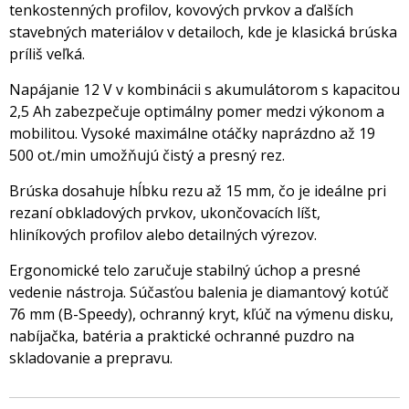
tenkostenných profilov, kovových prvkov a ďalších
stavebných materiálov v detailoch, kde je klasická brúska
príliš veľká.
Napájanie 12 V v kombinácii s akumulátorom s kapacitou
2,5 Ah zabezpečuje optimálny pomer medzi výkonom a
mobilitou. Vysoké maximálne otáčky naprázdno až 19
500 ot./min umožňujú čistý a presný rez.
Brúska dosahuje hĺbku rezu až 15 mm, čo je ideálne pri
rezaní obkladových prvkov, ukončovacích líšt,
hliníkových profilov alebo detailných výrezov.
Ergonomické telo zaručuje stabilný úchop a presné
vedenie nástroja. Súčasťou balenia je diamantový kotúč
76 mm (B-Speedy), ochranný kryt, kľúč na výmenu disku,
nabíjačka, batéria a praktické ochranné puzdro na
skladovanie a prepravu.