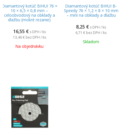
Diamantový kotúč BIHUI 76 ×
Diamantový kotúč BIHUI B-
10 × 6,5 × 0,8 mm –
Speedy 76 × 1,2 × 8 × 10 mm
celoobvodový na obklady a
– mini na obklady a dlažbu
dlažbu (mokré rezanie)
8,25
€
s DPH / ks
16,55
€
s DPH / ks
6,71 €
bez DPH / ks
13,46 €
bez DPH / ks
Skladom
Na objednávku