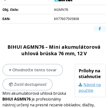
Obj. čislo:
AGMN76
EAN:
6977607505808
BIHUI AGMN76 – Mini akumulátorová
uhlová brúska 76 mm, 12 V
⭐ Ohodnoťte tento tovar
Prílohy na
stiahnutie
📦 Zistiť dostupnosť
Návod na
použitie
Mini akumulátorová uhlová brúska
BIHUI AGMN76
je profesionálny
nástroj určený na presné rezanie obkladov, dlažby,