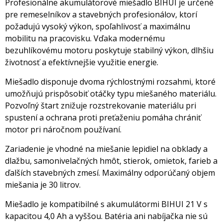
Profesionálne akumulátorové miešadlo BIHUI je určené
pre remeselníkov a stavebných profesionálov, ktorí
požadujú vysoký výkon, spoľahlivosť a maximálnu
mobilitu na pracovisku. Vďaka modernému
bezuhlíkovému motoru poskytuje stabilný výkon, dlhšiu
životnosť a efektívnejšie využitie energie.
Miešadlo disponuje dvoma rýchlostnými rozsahmi, ktoré
umožňujú prispôsobiť otáčky typu miešaného materiálu.
Pozvoľný štart znižuje rozstrekovanie materiálu pri
spustení a ochrana proti preťaženiu pomáha chrániť
motor pri náročnom používaní.
Zariadenie je vhodné na miešanie lepidiel na obklady a
dlažbu, samonivelačných hmôt, stierok, omietok, farieb a
ďalších stavebných zmesí. Maximálny odporúčaný objem
miešania je 30 litrov.
Miešadlo je kompatibilné s akumulátormi BIHUI 21 V s
kapacitou 4,0 Ah a vyššou. Batéria ani nabíjačka nie sú