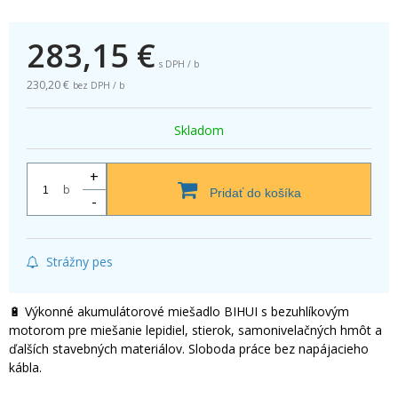
283,15
€
s DPH / b
230,20 €
bez DPH / b
Skladom
+
b
Pridať do košíka
-
Strážny pes
🔋 Výkonné akumulátorové miešadlo BIHUI s bezuhlíkovým
motorom pre miešanie lepidiel, stierok, samonivelačných hmôt a
ďalších stavebných materiálov. Sloboda práce bez napájacieho
kábla.