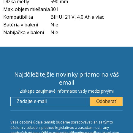
Dĺžka metly
590 mm
Max. objem miešania
30 l
Kompatibilita
BIHUI 21 V, 4,0 Ah a viac
Batéria v balení
Nie
Nabíjačka v balení
Nie
Najdôležitejšie novinky priamo na váš
email
Získajte zaujímavé informácie vždy medzi prvými
Odoberať
Vaše osobné údaje (email) budeme spracovávať len za týmto
účelom v súlade s platnou legislatívou a zásadami ochrany
osobných údajov. Súhlas potvrdíte kliknutím na odkaz, ktorý vám