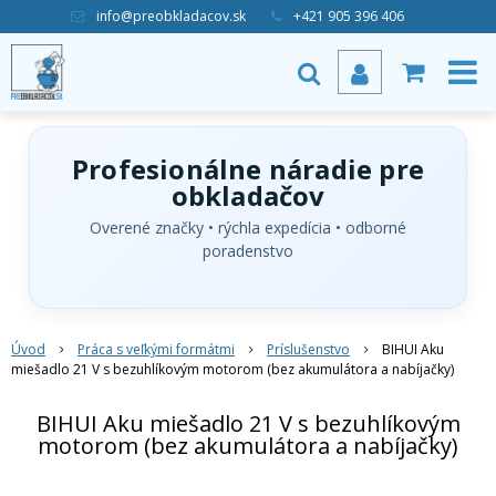
info@preobkladacov.sk
+421 905 396 406
Profesionálne náradie pre
obkladačov
Overené značky • rýchla expedícia • odborné
poradenstvo
Úvod
Práca s veľkými formátmi
Príslušenstvo
BIHUI Aku
miešadlo 21 V s bezuhlíkovým motorom (bez akumulátora a nabíjačky)
BIHUI Aku miešadlo 21 V s bezuhlíkovým
motorom (bez akumulátora a nabíjačky)