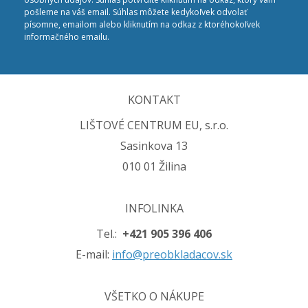
pošleme na váš email. Súhlas môžete kedykoľvek odvolať
písomne, emailom alebo kliknutím na odkaz z ktoréhokoľvek
informačného emailu.
KONTAKT
LIŠTOVÉ CENTRUM EU, s.r.o.
Sasinkova 13
010 01 Žilina
INFOLINKA
Tel.:
+421 905 396 406
E-mail:
info@preobkladacov.sk
VŠETKO O NÁKUPE