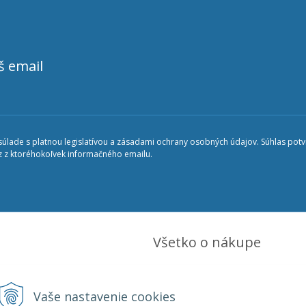
š email
lade s platnou legislatívou a zásadami ochrany osobných údajov. Súhlas potvr
 z ktoréhokoľvek informačného emailu.
Všetko o nákupe
5 396 406
Obchodné podmienky
preobkladacov.sk
Vaše nastavenie cookies
Ochrana osobných údajov