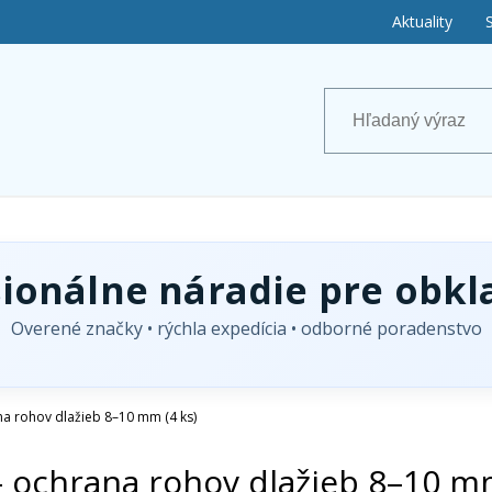
Aktuality
sionálne náradie pre obkl
Overené značky • rýchla expedícia • odborné poradenstvo
na rohov dlažieb 8–10 mm (4 ks)
– ochrana rohov dlažieb 8–10 mm