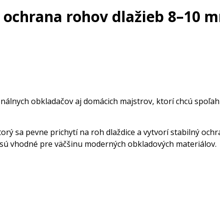
 ochrana rohov dlažieb 8–10 m
álnych obkladačov aj domácich majstrov, ktorí chcú spoľahl
ý sa pevne prichytí na roh dlaždice a vytvorí stabilný ochra
sú vhodné pre väčšinu moderných obkladových materiálov.