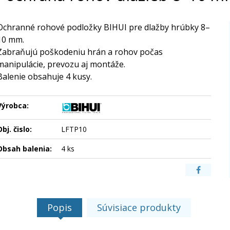
Ochranné rohové podložky BIHUI pre dlažby hrúbky 8–
10 mm.
Zabraňujú poškodeniu hrán a rohov počas
manipulácie, prevozu aj montáže.
Balenie obsahuje 4 kusy.
Výrobca:
bj. čislo:
LFTP10
Obsah balenia:
4 ks
Popis
Súvisiace produkty