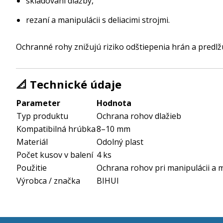
skladovaní dlažby,
rezaní a manipulácii s deliacimi strojmi.
Ochranné rohy znižujú riziko odštiepenia hrán a predlžuj
📐 Technické údaje
Parameter
Hodnota
Typ produktu
Ochrana rohov dlažieb
Kompatibilná hrúbka
8–10 mm
Materiál
Odolný plast
Počet kusov v balení
4 ks
Použitie
Ochrana rohov pri manipulácii a m
Výrobca / značka
BIHUI