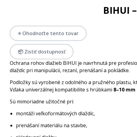
BIHUI –
⭐ Ohodnoťte tento tovar
📦 Zistiť dostupnosť
Ochrana rohov dlažieb BIHUI je navrhnutá pre profesion
dlaždíc pri manipulácii, rezaní, prenášaní a pokládke.
Podložky sú vyrobené z odolného a pružného plastu, ktor
Vďaka univerzálnej kompatibilite s hrúbkami
8–10 mm
Sú mimoriadne užitočné pri:
montáži veľkoformátových dlaždíc,
prenášaní materiálu na stavbe,