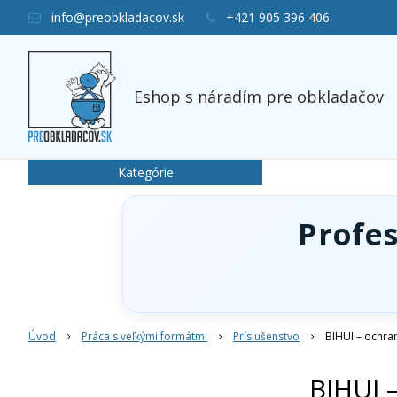
info@preobkladacov.sk
+421 905 396 406
Eshop s náradím pre obkladačov
Kategórie
Profe
Úvod
Práca s veľkými formátmi
Príslušenstvo
BIHUI – ochra
BIHUI 