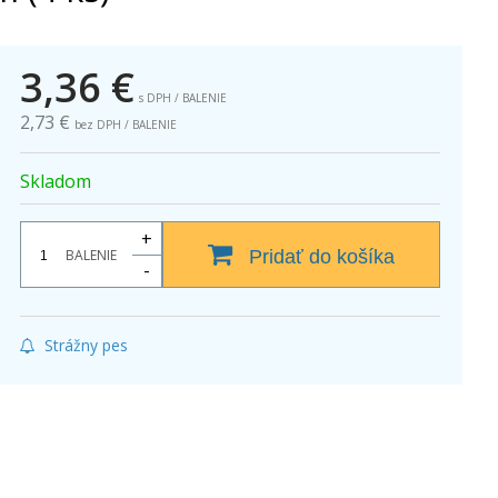
3,36
€
s DPH / BALENIE
2,73 €
bez DPH / BALENIE
Skladom
+
BALENIE
Pridať do košíka
-
Strážny pes