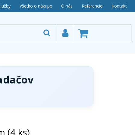
Služby
Všetko o nákupe
O nás
Referencie
Kontakt
adačov
 (4 ks)