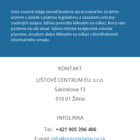
Vaše osobné údaje (email) budeme spracovávať len za týmto
účelom v súlade s platnou legislatívou a zásadami ochrany
osobných údajov. Súhlas potvrdíte kliknutím na odkaz, ktorý vám
pošleme na váš email. Súhlas môžete kedykoľvek odvolať
písomne, emailom alebo kliknutím na odkaz z ktoréhokoľvek
informačného emailu.
KONTAKT
LIŠTOVÉ CENTRUM EU, s.r.o.
Sasinkova 13
010 01 Žilina
INFOLINKA
Tel.:
+421 905 396 406
E-mail:
info@preobkladacov.sk