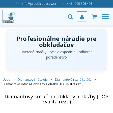
info@preobkladacov.sk
+421 905 396 406
Profesionálne náradie pre
obkladačov
Overené značky • rýchla expedícia • odborné
poradenstvo
Úvod
Diamantové nástroje
Diamantové rezné kotúče
Diamantový kotúč na obklady a dlažby (TOP kvalita rezu)
Diamantový kotúč na obklady a dlažby (TOP
kvalita rezu)