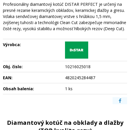
Profesionálny diamantový kotúč DISTAR PERFECT je určený na
presné rezanie keramických obkladov, keramickej dlažby a gresu.
Vďaka sendvičovej diamantovej vrstve s hrúbkou 1,5 mm,
zvýšenej tuhosti a technológii Clean Cut zabezpečuje mimoriadne
čisté rezy, vysokú stabilitu a možnosť hlbokých rezov (Deep Cut).
Výrobca:
Obj. čislo:
10216025018
EAN:
4820245284487
Obsah balenia:
1 ks
Diamantový kotúč na obklady a dlažby