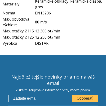
Keramické obklady, keramická dlažba,
Materiály
gres
Norma
EN13236
Max. obvodová
80 m/s
rýchlosť
Max. otáčky Ø115
13 300 ot./min
Max. otáčky Ø125
12 250 ot./min
Výrobca
DISTAR
Najdôležitejšie novinky priamo na váš
email
Získajte zaujímavé informácie vždy medzi prvými
Odoberať