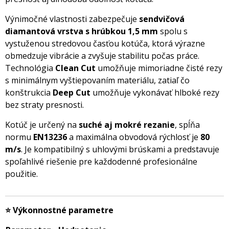
Výnimočné vlastnosti zabezpečuje
sendvičová
diamantová vrstva s hrúbkou 1,5 mm
spolu s
vystuženou stredovou časťou kotúča, ktorá výrazne
obmedzuje vibrácie a zvyšuje stabilitu počas práce.
Technológia
Clean Cut
umožňuje mimoriadne čisté rezy
s minimálnym vyštiepovaním materiálu, zatiaľ čo
konštrukcia
Deep Cut
umožňuje vykonávať hlboké rezy
bez straty presnosti.
Kotúč je určený na
suché aj mokré rezanie
, spĺňa
normu
EN13236
a maximálna obvodová rýchlosť je
80
m/s
. Je kompatibilný s uhlovými brúskami a predstavuje
spoľahlivé riešenie pre každodenné profesionálne
použitie.
⭐ Výkonnostné parametre