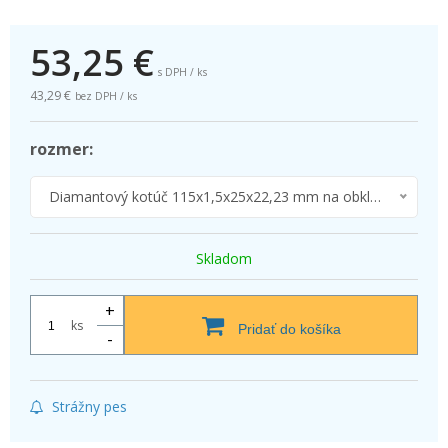
53,25
€
s DPH / ks
43,29 €
bez DPH / ks
rozmer:
Diamantový kotúč 115x1,5x25x22,23 mm na obklady a dlažby (TOP kvalita rezu)
Skladom
+
ks
Pridať do košíka
-
Strážny pes