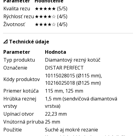
Parameter
Hodnotenie
Kvalita rezu
★★★★★ (5/5)
Rýchlosť rezu
★★★★☆ (4/5)
Životnosť
★★★★☆ (4/5)
📐 Technické údaje
Parameter
Hodnota
Typ produktu
Diamantový rezný kotúč
Označenie
DISTAR PERFECT
10115028015 (Ø115 mm),
Kódy produktov
10216025018 (Ø125 mm)
Priemer kotúča
115 mm, 125 mm
Hrúbka reznej
1,5 mm (sendvičová diamantová
vrstvy
vrstva)
Upínací otvor
22,23 mm
Vnútorná príruba
25 mm
Použitie
Suché aj mokré rezanie