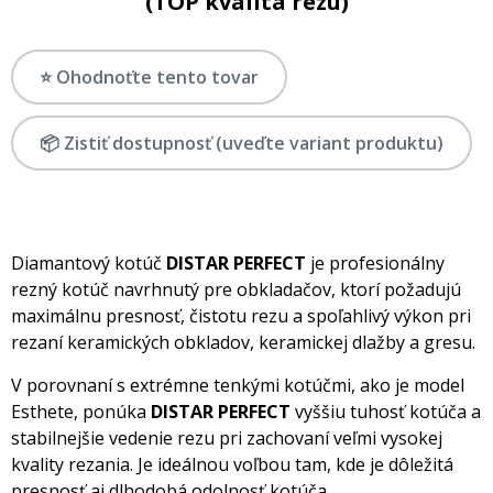
(TOP kvalita rezu)
⭐ Ohodnoťte tento tovar
📦 Zistiť dostupnosť (uveďte variant produktu)
Diamantový kotúč
DISTAR PERFECT
je profesionálny
rezný kotúč navrhnutý pre obkladačov, ktorí požadujú
maximálnu presnosť, čistotu rezu a spoľahlivý výkon pri
rezaní keramických obkladov, keramickej dlažby a gresu.
V porovnaní s extrémne tenkými kotúčmi, ako je model
Esthete, ponúka
DISTAR PERFECT
vyššiu tuhosť kotúča a
stabilnejšie vedenie rezu pri zachovaní veľmi vysokej
kvality rezania. Je ideálnou voľbou tam, kde je dôležitá
presnosť aj dlhodobá odolnosť kotúča.