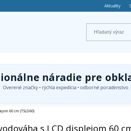
Aktuality
sionálne náradie pre obkl
Overené značky • rýchla expedícia • odborné poradenstvo
lejom 60 cm (TSLD60)
 vodováha s LCD displejom 60 c