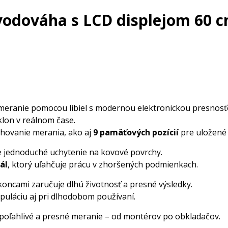
vodováha s LCD displejom 60 
meranie pomocou libiel s modernou elektronickou presnosť
klon v reálnom čase.
hovanie merania, ako aj
9 pamäťových pozícií
pre uložené
 jednoduché uchytenie na kovové povrchy.
ál
, ktorý uľahčuje prácu v zhoršených podmienkach.
ncami zaručuje dlhú životnosť a presné výsledky.
uláciu aj pri dlhodobom používaní.
spoľahlivé a presné meranie – od montérov po obkladačov.