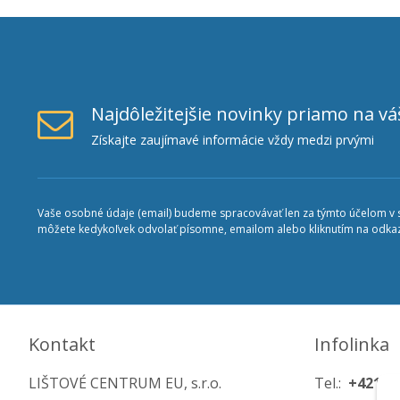
Najdôležitejšie novinky priamo na vá
Získajte zaujímavé informácie vždy medzi prvými
Vaše osobné údaje (email) budeme spracovávať len za týmto účelom v sú
môžete kedykoľvek odvolať písomne, emailom alebo kliknutím na odkaz
Kontakt
Infolinka
LIŠTOVÉ CENTRUM EU, s.r.o.
Tel.:
+421 90