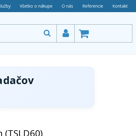
Služby
Všetko o nákupe
O nás
Referencie
Kontakt
adačov
m (TSLD60)