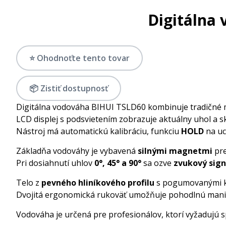
Digitálna 
⭐ Ohodnoťte tento tovar
📦 Zistiť dostupnosť
Digitálna vodováha BIHUI TSLD60 kombinuje tradičné 
LCD displej s podsvietením zobrazuje aktuálny uhol a s
Nástroj má automatickú kalibráciu, funkciu
HOLD
na uc
Základňa vodováhy je vybavená
silnými magnetmi
pre
Pri dosiahnutí uhlov
0°, 45° a 90°
sa ozve
zvukový sign
Telo z
pevného hliníkového profilu
s pogumovanými ko
Dvojitá ergonomická rukoväť umožňuje pohodlnú manip
Vodováha je určená pre profesionálov, ktorí vyžadujú 