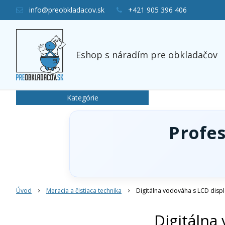
info@preobkladacov.sk
+421 905 396 406
Eshop s náradím pre obkladačov
Kategórie
Profe
Úvod
Meracia a čistiaca technika
Digitálna vodováha s LCD disp
Digitálna