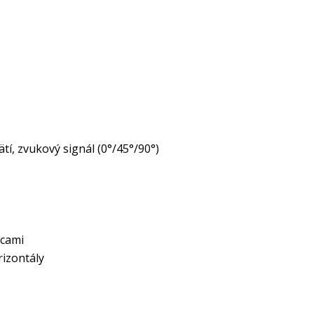
tí, zvukový signál (0°/45°/90°)
ncami
rizontály