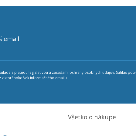
š email
lade s platnou legislatívou a zásadami ochrany osobných údajov. Súhlas potvr
 z ktoréhokoľvek informačného emailu.
Všetko o nákupe
5 396 406
Obchodné podmienky