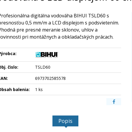
Profesionálna digitálna vodováha BIHUI TSLD60 s
presnosťou 0,5 mm/m a LCD displejom s podsvietením.
Vhodná pre presné meranie sklonov, uhlov a
rovinnosti pri montážnych a obkladačských prácach.
Výrobca:
bj. čislo:
TSLD60
EAN:
6973702585578
Obsah balenia:
1 ks
Popis