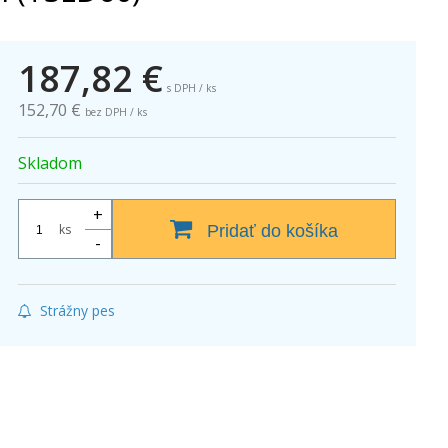
187,82
€
s DPH / ks
152,70 €
bez DPH / ks
Skladom
+
ks
Pridať do košíka
-
Strážny pes