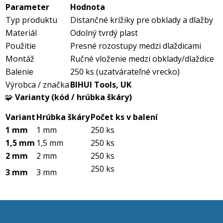
Parameter
Hodnota
Typ produktu
Distančné krížiky pre obklady a dlažby
Materiál
Odolný tvrdý plast
Použitie
Presné rozostupy medzi dlaždicami
Montáž
Ručné vloženie medzi obklady/dlaždice
Balenie
250 ks (uzatvárateľné vrecko)
Výrobca / značka
BIHUI Tools, UK
🧩
Varianty (kód / hrúbka škáry)
Variant
Hrúbka škáry
Počet ks v balení
1 mm
1 mm
250 ks
1,5 mm
1,5 mm
250 ks
2 mm
2 mm
250 ks
250 ks
3 mm
3 mm