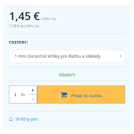
1,45
€
s DPH / ks
1,18 €
bez DPH / ks
rozmer:
1 mm Distančné krížiky pre dlažbu a obklady
Skladom
+
ks
Pridať do košíka
-
Strážny pes