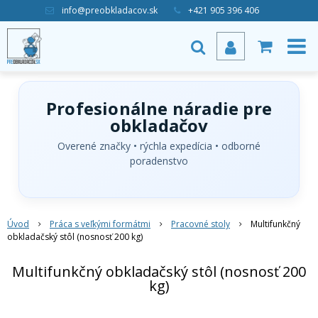
info@preobkladacov.sk
+421 905 396 406
Profesionálne náradie pre
obkladačov
Overené značky • rýchla expedícia • odborné
poradenstvo
Úvod
Práca s veľkými formátmi
Pracovné stoly
Multifunkčný
obkladačský stôl (nosnosť 200 kg)
Multifunkčný obkladačský stôl (nosnosť 200
kg)