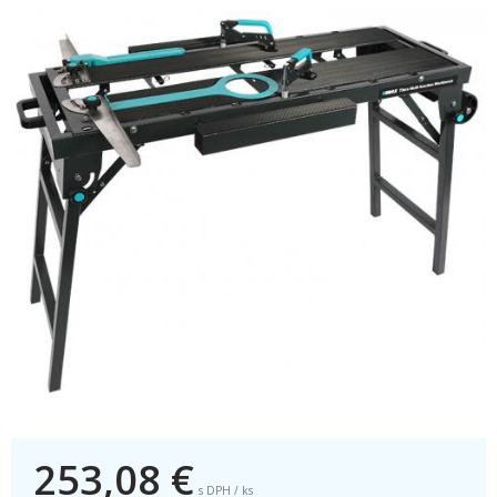
253,08
€
s DPH / ks