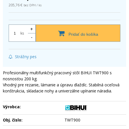
205,76 €
bez DPH / ks
+
ks
Pridať do košíka
-
Strážny pes
Profesionálny multifunkčný pracovný stôl BIHUI TWT900 s
nosnosťou 200 kg.
Vhodný pre rezanie, lámanie a úpravu dlaždíc. Stabilná oceľová
konštrukcia, skladacie nohy a univerzálne upínanie náradia.
Výrobca:
Obj. čislo:
TWT900