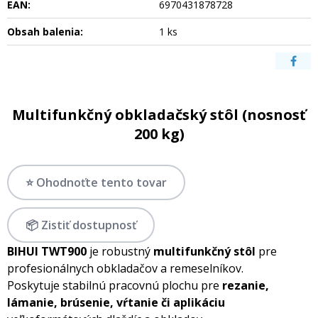
EAN:
6970431878728
Obsah balenia:
1 ks
Multifunkčný obkladačský stôl (nosnosť
200 kg)
⭐ Ohodnoťte tento tovar
📦 Zistiť dostupnosť
BIHUI TWT900
je robustný
multifunkčný stôl
pre
profesionálnych obkladačov a remeselníkov.
Poskytuje stabilnú pracovnú plochu pre
rezanie,
lámanie, brúsenie, vŕtanie či aplikáciu