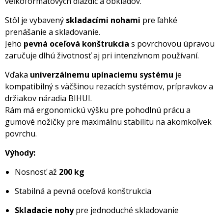
veľkoformátových dlaždíc a obkladov.
Stôl je vybavený
skladacími nohami
pre ľahké
prenášanie a skladovanie.
Jeho
pevná oceľová konštrukcia
s povrchovou úpravou
zaručuje dlhú životnosť aj pri intenzívnom používaní.
Vďaka
univerzálnemu upínaciemu systému
je
kompatibilný s väčšinou rezacích systémov, prípravkov a
držiakov náradia BIHUI.
Rám má ergonomickú výšku pre pohodlnú prácu a
gumové nožičky pre maximálnu stabilitu na akomkoľvek
povrchu.
Výhody:
Nosnosť až
200 kg
Stabilná a pevná oceľová konštrukcia
Skladacie nohy
pre jednoduché skladovanie