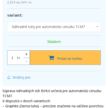
2,32 €
bez DPH / ks
variant:
Náhradné tuhy pre automatickú ceruzku TCM7
Skladom
+
ks
Pridať do košíka
-
Strážny pes
Súprava náhradných túh BIHUI určená pre automatickú ceruzku
TCM7.
K dispozícii v dvoch variantoch:
– Graphite (čierna tuha) – precízne značenie na väčšine povrchov.