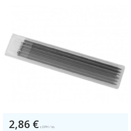
2,86
€
s DPH / ks