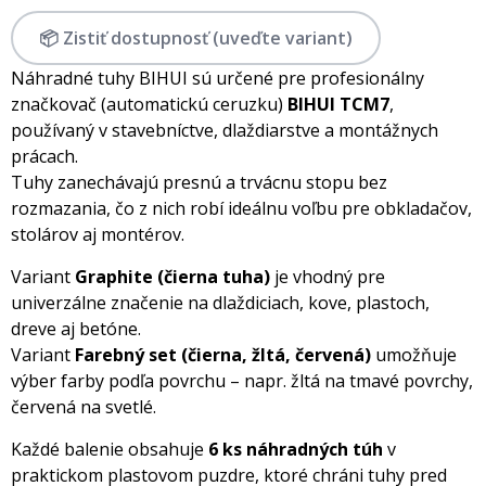
📦 Zistiť dostupnosť (uveďte variant)
Náhradné tuhy BIHUI sú určené pre profesionálny
značkovač (automatickú ceruzku)
BIHUI TCM7
,
používaný v stavebníctve, dlaždiarstve a montážnych
prácach.
Tuhy zanechávajú presnú a trvácnu stopu bez
rozmazania, čo z nich robí ideálnu voľbu pre obkladačov,
stolárov aj montérov.
Variant
Graphite (čierna tuha)
je vhodný pre
univerzálne značenie na dlaždiciach, kove, plastoch,
dreve aj betóne.
Variant
Farebný set (čierna, žltá, červená)
umožňuje
výber farby podľa povrchu – napr. žltá na tmavé povrchy,
červená na svetlé.
Každé balenie obsahuje
6 ks náhradných túh
v
praktickom plastovom puzdre, ktoré chráni tuhy pred