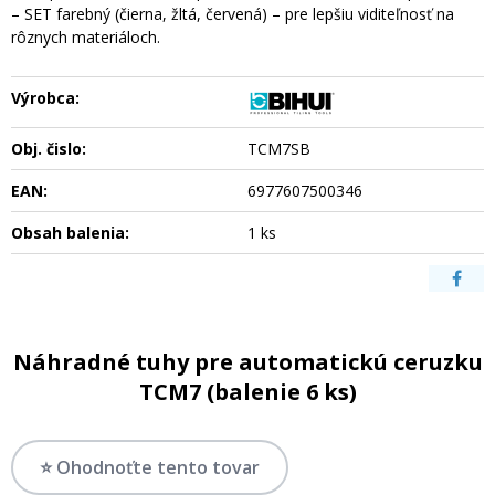
– SET farebný (čierna, žltá, červená) – pre lepšiu viditeľnosť na
rôznych materiáloch.
Výrobca:
Obj. čislo:
TCM7SB
EAN:
6977607500346
Obsah balenia:
1 ks
Náhradné tuhy pre automatickú ceruzku
TCM7 (balenie 6 ks)
⭐ Ohodnoťte tento tovar