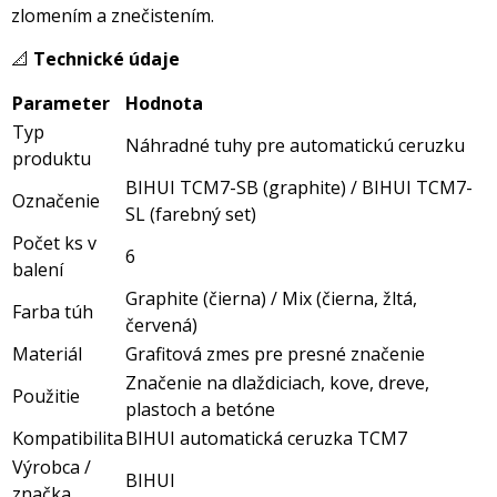
zlomením a znečistením.
📐
Technické údaje
Parameter
Hodnota
Typ
Náhradné tuhy pre automatickú ceruzku
produktu
BIHUI TCM7-SB (graphite) / BIHUI TCM7-
Označenie
SL (farebný set)
Počet ks v
6
balení
Graphite (čierna) / Mix (čierna, žltá,
Farba túh
červená)
Materiál
Grafitová zmes pre presné značenie
Značenie na dlaždiciach, kove, dreve,
Použitie
plastoch a betóne
Kompatibilita
BIHUI automatická ceruzka TCM7
Výrobca /
BIHUI
značka