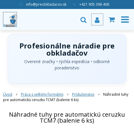
info@preobkladacov.sk
+421 905 396 406
Profesionálne náradie pre
obkladačov
Overené značky • rýchla expedícia • odborné
poradenstvo
Úvod
Práca s veľkými formátmi
Príslušenstvo
Náhradné tuhy
pre automatickú ceruzku TCM7 (balenie 6 ks)
Náhradné tuhy pre automatickú ceruzku
TCM7 (balenie 6 ks)