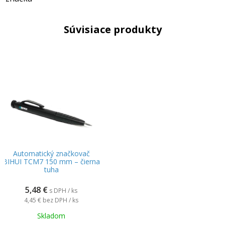
Súvisiace produkty
Automatický značkovač
BIHUI TCM7 150 mm – čierna
tuha
5,48
€
s DPH / ks
4,45 €
bez DPH / ks
Skladom