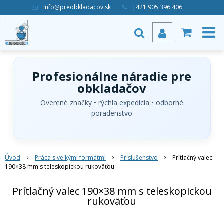
info@preobkladacov.sk
+421 905 396 406
Profesionálne náradie pre
obkladačov
Overené značky • rýchla expedícia • odborné
poradenstvo
Úvod
Práca s veľkými formátmi
Príslušenstvo
Prítlačný valec
190×38 mm s teleskopickou rukoväťou
Prítlačný valec 190×38 mm s teleskopickou
rukoväťou