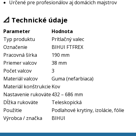
Určené pre profesionálov aj domácich majstrov
📐 Technické údaje
Parameter
Hodnota
Typ produktu
Prítlačný valec
Označenie
BIHUI FTFREX
Pracovná šírka
190 mm
Priemer valcov
38 mm
Počet valcov
3
Materiál valcov
Guma (nefarbiaca)
Materiál konštrukcie
Kov
Nastavenie rukoväte
432 – 686 mm
Dĺžka rukoväte
Teleskopická
Použitie
Podlahové krytiny, izolácie, fólie
Výrobca / značka
BIHUI