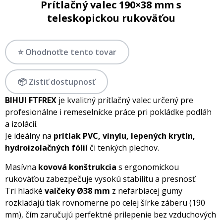
Prítlačný valec 190×38 mm s
teleskopickou rukoväťou
⭐ Ohodnoťte tento tovar
📦 Zistiť dostupnosť
BIHUI FTFREX
je kvalitný prítlačný valec určený pre
profesionálne i remeselnícke práce pri pokládke podláh
a izolácií.
Je ideálny na
prítlak PVC, vinylu, lepených krytín,
hydroizolačných fólií
či tenkých plechov.
Masívna
kovová konštrukcia
s ergonomickou
rukoväťou zabezpečuje vysokú stabilitu a presnosť.
Tri hladké
valčeky Ø38 mm
z nefarbiacej gumy
rozkladajú tlak rovnomerne po celej šírke záberu (190
mm), čím zaručujú perfektné prilepenie bez vzduchových