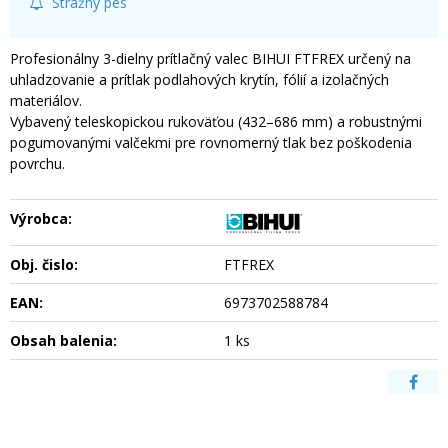
Strážny pes
Profesionálny 3-dielny prítlačný valec BIHUI FTFREX určený na
uhladzovanie a prítlak podlahových krytín, fólií a izolačných
materiálov.
Vybavený teleskopickou rukoväťou (432–686 mm) a robustnými
pogumovanými valčekmi pre rovnomerný tlak bez poškodenia
povrchu.
Výrobca:
Obj. čislo:
FTFREX
EAN:
6973702588784
Obsah balenia:
1 ks