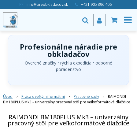
info@preobkladacov.sk
+421 905 396 406
Profesionálne náradie pre
obkladačov
Overené značky • rýchla expedícia • odborné
poradenstvo
Úvod
Práca s veľkými formátmi
Pracovné stoly
RAIMONDI
BM180PLUS Mk3 – univerzálny pracovný stôl pre veľkoformátové dlaždice
RAIMONDI BM180PLUS Mk3 – univerzálny
pracovný stôl pre veľkoformátové dlaždice