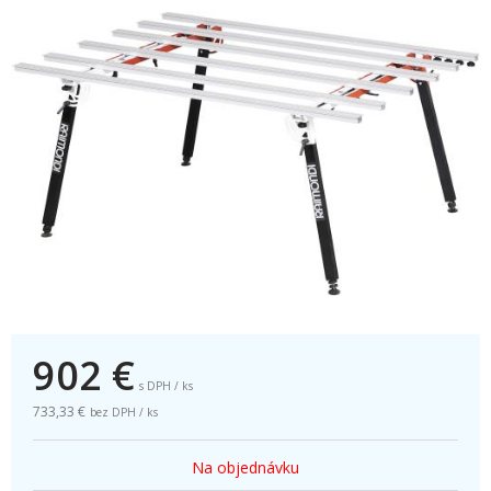
902
€
s DPH / ks
733,33 €
bez DPH / ks
Na objednávku