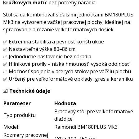
krúžkových matíc
bez potreby náradia.
Stôl sa dá kombinovať s ďalšími jednotkami BM180PLUS
Mk3 na vytvorenie väčšej pracovnej plochy, ideálnej na
spracovanie a rezanie veľkoformátových dosiek.
✅ Extrémna stabilita a pevnosť konštrukcie
✅ Nastaviteľná výška 80–86 cm
✅ Jednoduché nastavenie bez náradia
✅ Hliníkové profily – nízka hmotnosť, vysoká odolnosť
✅ Možnosť spojenia viacerých stolov pre väčšiu plochu
✅ Určený pre veľkoformátové obklady, gres a keramiku
📐
Technické údaje
Parameter
Hodnota
Pracovný stôl pre veľkoformátové
Typ produktu
dlaždice
Model
Raimondi BM180PLUS Mk3
Rozmery pracovnej
180 × 100–150 cm