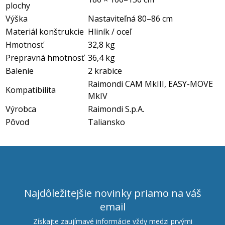
plochy
Výška
Nastaviteľná 80–86 cm
Materiál konštrukcie
Hliník / oceľ
Hmotnosť
32,8 kg
Prepravná hmotnosť
36,4 kg
Balenie
2 krabice
Raimondi CAM MkIII, EASY-MOVE
Kompatibilita
MkIV
Výrobca
Raimondi S.p.A.
Pôvod
Taliansko
Najdôležitejšie novinky priamo na váš
email
Získajte zaujímavé informácie vždy medzi prvými