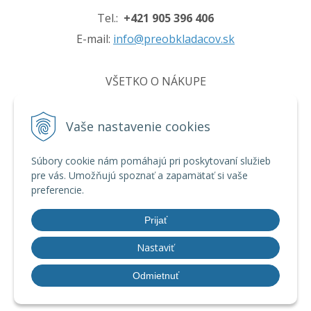
Tel.:
+421 905 396 406
E-mail:
info@preobkladacov.sk
VŠETKO O NÁKUPE
Obchodné podmienky
Vaše nastavenie cookies
Ochrana osobných údajov
Používanie cookies
Súbory cookie nám pomáhajú pri poskytovaní služieb
pre vás. Umožňujú spoznať a zapamätať si vaše
preferencie.
INFO
Prijať
Nastaviť
© 2026 preobkladacov.sk •
tvorba eshopu cez UNIobchod
,
webhosting
Odmietnuť
spoločnosti
WEBYGROUP