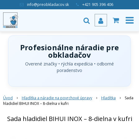
info@preobkladacov.sk
+421 905 396 406
Profesionálne náradie pre
obkladačov
Overené značky • rýchla expedícia • odborné
poradenstvo
Úvod
Hladítka a náradie na povrchové úpravy
Hladítka
Sada
hladidiel BIHUI INOX – 8-dielna v kufri
Sada hladidiel BIHUI INOX – 8-dielna v kufri