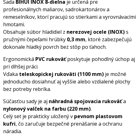
Sada
BIHUI INOX 8-dielna
je určená pre
profesionálnych maliarov, sadrokartonárov a
remeselníkov, ktorí pracujú so stierkami a vyrovnávacími
hmotami.
Obsahuje súbor hladidiel z
nerezovej ocele (INOX)
s
pružnými čepeľami hrúbky
0,3 mm
, ktoré zabezpečujú
dokonale hladký povrch bez stôp po ťahoch.
Ergonomická
PVC rukoväť
poskytuje pohodlný úchop aj
pri dlhšej práci.
Vďaka
teleskopickej rukoväti (1100 mm)
je možné
jednoducho dosiahnuť aj vyššie alebo vzdialené plochy
bez potreby rebríka.
Súčasťou sady je aj
náhradná spojovacia rukoväť
a
nylonový valček na farbu (220 mm)
.
Celý set je prakticky uložený v
pevnom plastovom
kufri
, čo zaručuje bezpečné prenášanie a ochranu
náradia.