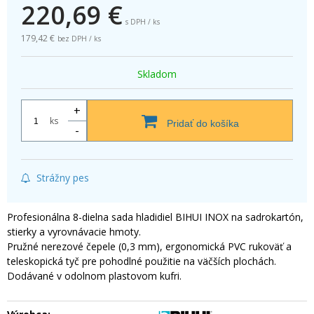
220,69
€
s DPH / ks
179,42 €
bez DPH / ks
Skladom
+
ks
Pridať do košíka
-
Strážny pes
Profesionálna 8-dielna sada hladidiel BIHUI INOX na sadrokartón,
stierky a vyrovnávacie hmoty.
Pružné nerezové čepele (0,3 mm), ergonomická PVC rukoväť a
teleskopická tyč pre pohodlné použitie na väčších plochách.
Dodávané v odolnom plastovom kufri.