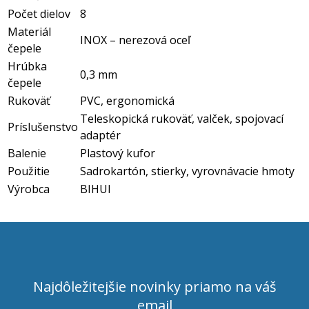
Počet dielov
8
Materiál
INOX – nerezová oceľ
čepele
Hrúbka
0,3 mm
čepele
Rukoväť
PVC, ergonomická
Teleskopická rukoväť, valček, spojovací
Príslušenstvo
adaptér
Balenie
Plastový kufor
Použitie
Sadrokartón, stierky, vyrovnávacie hmoty
Výrobca
BIHUI
Najdôležitejšie novinky priamo na váš
email