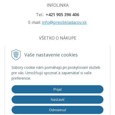
INFOLINKA
Tel.:
+421 905 396 406
E-mail:
info@preobkladacov.sk
VŠETKO O NÁKUPE
Obchodné podmienky
Vaše nastavenie cookies
Ochrana osobných údajov
Používanie cookies
Súbory cookie nám pomáhajú pri poskytovaní služieb
pre vás. Umožňujú spoznať a zapamätať si vaše
preferencie.
INFO
Prijať
Nastaviť
© 2026 preobkladacov.sk •
tvorba eshopu cez UNIobchod
,
webhosting
Odmietnuť