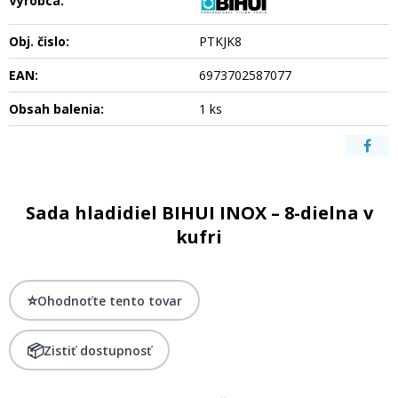
Výrobca:
Obj. čislo:
PTKJK8
EAN:
6973702587077
Obsah balenia:
1 ks
Sada hladidiel BIHUI INOX – 8-dielna v
kufri
⭐
Ohodnoťte tento tovar
📦
Zistiť dostupnosť