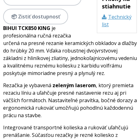
stiahnutie
📦 Zistiť dostupnosť
Technický
list
BIHUI TCK850 KING
je
profesionálna ručná rezačka
určená na presné rezanie keramických obkladov a dlažby
do hrúbky 20 mm. Vďaka robustnej dvojvrstvovej
základni z hliníkovej zliatiny, jednokoľajnicovému vedeniu
a kvalitnému reznému koliesku z karbidu volfrámu
poskytuje mimoriadne presný a plynulý rez.
Rezačka je vybavená
zeleným laserom
, ktorý premieta
rezaciu líniu a uľahčuje presné nastavenie rezu aj pri
väčších formátoch. Nastaviteľné pravítka, bočné dorazy a
ergonomická rukoväť umožňujú pohodlnú každodennú
prácu na stavbe.
Integrované transportné kolieska a rukoväť uľahčujú
prenášanie. Súčasťou rezačky je rezné koliesko z