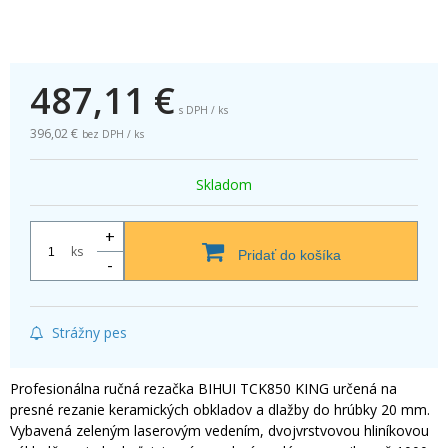
487,11
€
s DPH / ks
396,02 €
bez DPH / ks
Skladom
+
ks
Pridať do košíka
-
Strážny pes
Profesionálna ručná rezačka BIHUI TCK850 KING určená na
presné rezanie keramických obkladov a dlažby do hrúbky 20 mm.
Vybavená zeleným laserovým vedením, dvojvrstvovou hliníkovou