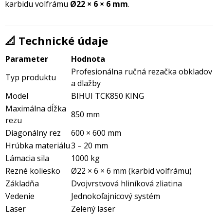
karbidu volfrámu
Ø22 × 6 × 6 mm
.
📐 Technické údaje
Parameter
Hodnota
Profesionálna ručná rezačka obkladov
Typ produktu
a dlažby
Model
BIHUI TCK850 KING
Maximálna dĺžka
850 mm
rezu
Diagonálny rez
600 × 600 mm
Hrúbka materiálu
3 – 20 mm
Lámacia sila
1000 kg
Rezné koliesko
Ø22 × 6 × 6 mm (karbid volfrámu)
Základňa
Dvojvrstvová hliníková zliatina
Vedenie
Jednokoľajnicový systém
Laser
Zelený laser