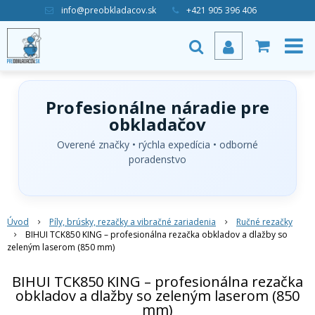
info@preobkladacov.sk
+421 905 396 406
Profesionálne náradie pre
obkladačov
Overené značky • rýchla expedícia • odborné
poradenstvo
Úvod
Píly, brúsky, rezačky a vibračné zariadenia
Ručné rezačky
BIHUI TCK850 KING – profesionálna rezačka obkladov a dlažby so
zeleným laserom (850 mm)
BIHUI TCK850 KING – profesionálna rezačka
obkladov a dlažby so zeleným laserom (850
mm)