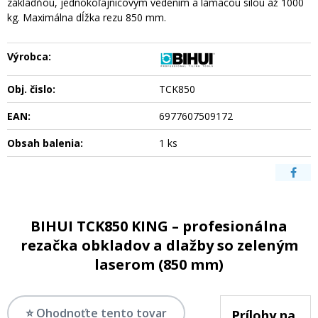
základňou, jednokoľajnicovým vedením a lámacou silou až 1000
kg. Maximálna dĺžka rezu 850 mm.
Výrobca:
Obj. čislo:
TCK850
EAN:
6977607509172
Obsah balenia:
1 ks
BIHUI TCK850 KING – profesionálna
rezačka obkladov a dlažby so zeleným
laserom (850 mm)
⭐ Ohodnoťte tento tovar
Prílohy na