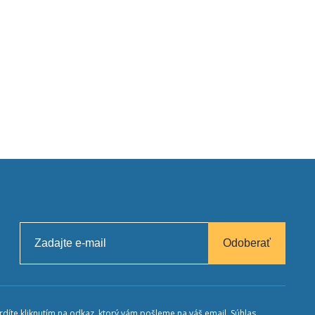
Odoberať
díte kliknutím na odkaz, ktorý vám pošleme na váš email. Súhlas