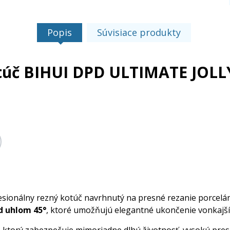
Popis
Súvisiace produkty
úč BIHUI DPD ULTIMATE JOLLY 
esionálny rezný kotúč navrhnutý na presné rezanie porcelán
od uhlom 45°
, ktoré umožňujú elegantné ukončenie vonkajšíc