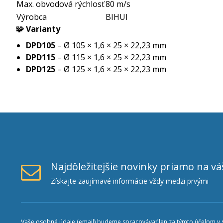
Max. obvodová rýchlosť
80 m/s
Výrobca
BIHUI
🧩 Varianty
DPD105
– Ø 105 × 1,6 × 25 × 22,23 mm
DPD115
– Ø 115 × 1,6 × 25 × 22,23 mm
DPD125
– Ø 125 × 1,6 × 25 × 22,23 mm
Najdôležitejšie novinky priamo na vá
Získajte zaujímavé informácie vždy medzi prvými
Vaše osobné údaje (email) budeme spracovávať len za týmto účelom v sú