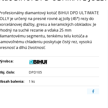
Profesionálny diamantový kotúč BIHUI DPD ULTIMATE
JOLLY je určený na presné rovné aj Jolly (45°) rezy do
porcelánovej dlažby, gresu a keramických obkladov. Je
vhodný na suché rezanie a vďaka 25 mm
diamantovému segmentu, tenkému telu kotúča a
samovoľnému chladeniu poskytuje čistý rez, vysokú
presnosť a dlhú životnosť.
Výrobca:
bj. čislo:
DPD105
Obsah balenia:
1 ks