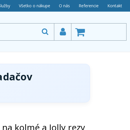
Služby
Všetko o nákupe
O nás
Referencie
Kontakt
adačov
a kolmé a Jolly rezy