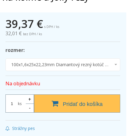
39,37
€
s DPH / ks
32,01 €
bez DPH / ks
rozmer:
100x1,6x25x22,23mm Diamantový rezný kotúč BIHUI DPD ULTIMATE JOLLY na kolmé a Jolly rezy
Na objednávku
+
ks
Pridať do košíka
-
Strážny pes