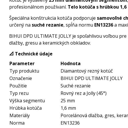
Kotúč je vybavený
25 mm diamantovým segmentom
profesionálnom používaní.
Telo kotúča s hrúbkou 1,
Špeciálna konštrukcia kotúča podporuje
samovoľné ch
určený na
suché rezanie
, spĺňa normu
EN13236
a maxi
BIHUI DPD ULTIMATE JOLLY je spoľahlivou voľbou pre pr
dlažby, gresu a keramických obkladov.
📐 Technické údaje
Parameter
Hodnota
Typ produktu
Diamantový rezný kotúč
Označenie
BIHUI DPD ULTIMATE JOLLY
Použitie
Suché rezanie
Typ rezu
Rovný rez a Jolly (45°)
Výška segmentu
25 mm
Hrúbka kotúča
1,6 mm
Materiály
Porcelánová dlažba, gres, kera
Norma
EN13236