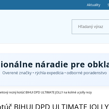
Aktuality
sionálne náradie pre obkl
Overené značky • rýchla expedícia • odborné poradenstvo
ntový rezný kotúč BIHUI DPD ULTIMATE JOLLY na kolmé a Jolly rezy
túč BIHUI DPD ULTIMATE JOLLY n