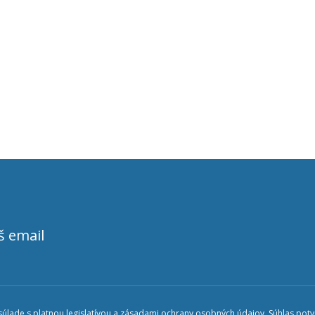
š email
lade s platnou legislatívou a zásadami ochrany osobných údajov. Súhlas potvr