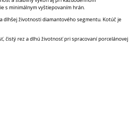
nosť a stabilný výkon aj pri každodennom
ie s minimálnym vyštiepovaním hrán.
 a dlhšej životnosti diamantového segmentu. Kotúč je
čistý rez a dlhú životnosť pri spracovaní porcelánovej