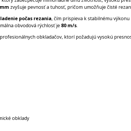
, ktorý zabezpečuje mimoriadne dlhú životnosť, vysokú pres
6 mm
zvyšuje pevnosť a tuhosť, pričom umožňuje čisté rezan
ladenie počas rezania
, čím prispieva k stabilnému výkonu
málna obvodová rýchlosť je
80 m/s
.
ofesionálnych obkladačov, ktorí požadujú vysokú presnosť, 
mické obklady