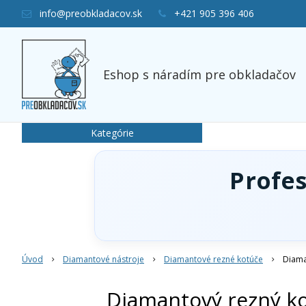
info@preobkladacov.sk
+421 905 396 406
Eshop s náradím pre obkladačov
Kategórie
Profe
Úvod
Diamantové nástroje
Diamantové rezné kotúče
Diama
Diamantový rezný ko