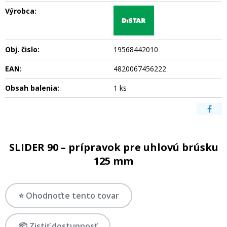
Výrobca:
Obj. čislo:
19568442010
EAN:
4820067456222
Obsah balenia:
1 ks
SLIDER 90 – prípravok pre uhlovú brúsku
125 mm
⭐ Ohodnoťte tento tovar
📦 Zistiť dostupnosť