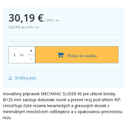
30,19
€
s DPH / ks
24,54 €
bez DPH / ks
+
ks
Pridať do košíka
-
Strážny pes
Inovatívny prípravok MECHANIC SLIDER 90 pre uhlové brúsky
Ø125 mm zaisťuje dokonale rovné a presné rezy pod uhlom 90°.
Umožňuje čisté rezanie keramických a gresových dosiek s
minimálnym množstvom odštiepkov a s opakovanou presnosťou
rezu.