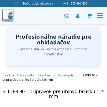
info@preobkladacov.sk
+421 905 396 406
Profesionálne náradie pre
obkladačov
Overené značky • rýchla expedícia • odborné
poradenstvo
Úvod
Práca s veľkými formátmi
Príslušenstvo
SLIDER 90 –
prípravok pre uhlovú brúsku 125 mm
SLIDER 90 – prípravok pre uhlovú brúsku 125
mm