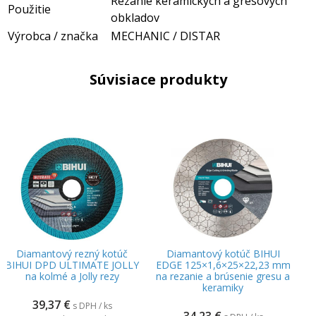
Rezanie keramických a gresových
Použitie
obkladov
Výrobca / značka
MECHANIC / DISTAR
Súvisiace produkty
Diamantový rezný kotúč
Diamantový kotúč BIHUI
BIHUI DPD ULTIMATE JOLLY
EDGE 125×1,6×25×22,23 mm
na kolmé a Jolly rezy
na rezanie a brúsenie gresu a
keramiky
39,37
€
s DPH / ks