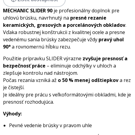
MECHANIC SLIDER 90
je profesionálny doplnok pre
uhlovú brúsku, navrhnutý na
presné rezanie
keramických, gresových a porcelánových obkladov
.
Vďaka robustnej konštrukcii z kvalitnej ocele a presne
vedenému sania brúsky zabezpečuje vždy
pravý uhol
90°
a rovnomernú hĺbku rezu.
Použitie prípravku SLIDER výrazne
zvyšuje presnosť a
bezpečnosť práce
– eliminuje odchýlky v uhloch a
zlepšuje kontrolu nad nástrojom.
Počas rezania vzniká až
o 50 % menej odštiepkov
a rez
je čistejší.
Je ideálny pre prácu s veľkoformátovými obkladmi, kde je
presnosť rozhodujúca.
Výhody:
Pevné vedenie brúsky v pravom uhle