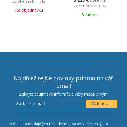
34,23
€
s DPH / ks
32,01 €
bez DPH / ks
27,83 €
bez DPH / ks
Na objednávku
Skladom
Najdôležitejšie novinky priamo na váš
email
Získajte zaujímavé informácie vždy medzi prvými
Odoberať
Vaše osobné údaje (email) budeme spracovávať len za týmto