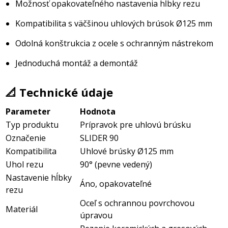
Možnosť opakovateľného nastavenia hĺbky rezu
Kompatibilita s väčšinou uhlových brúsok Ø125 mm
Odolná konštrukcia z ocele s ochranným nástrekom
Jednoduchá montáž a demontáž
📐 Technické údaje
Parameter
Hodnota
Typ produktu
Prípravok pre uhlovú brúsku
Označenie
SLIDER 90
Kompatibilita
Uhlové brúsky Ø125 mm
Uhol rezu
90° (pevne vedený)
Nastavenie hĺbky
Áno, opakovateľné
rezu
Oceľ s ochrannou povrchovou
Materiál
úpravou