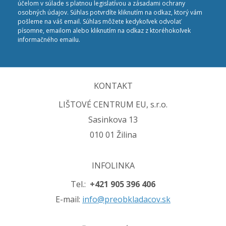
účelom v súlade s platnou legislatívou a zásadami ochrany
osobných údajov. Súhlas potvrdíte kliknutím na odkaz, ktorý vám
pošleme na váš email. Súhlas môžete kedykoľvek odvolať
písomne, emailom alebo kliknutím na odkaz z ktoréhokoľvek
informačného emailu.
KONTAKT
LIŠTOVÉ CENTRUM EU, s.r.o.
Sasinkova 13
010 01 Žilina
INFOLINKA
Tel.:
+421 905 396 406
E-mail:
info@preobkladacov.sk